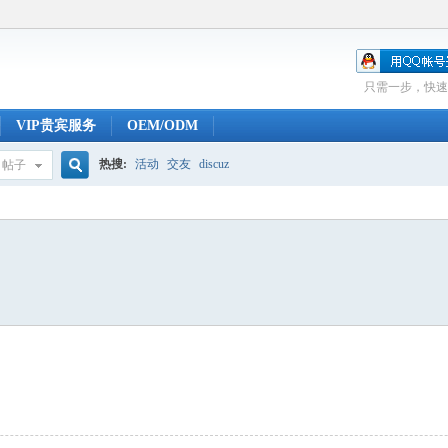
只需一步，快速
VIP贵宾服务
OEM/ODM
热搜:
活动
交友
discuz
帖子
搜
索