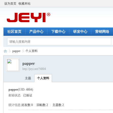
设为首页
收藏本站
社区首页
产品中心
下载中心
研发中心
营销网络
papper
个人资料
papper
http://jeyi.net/?4804
佳
›
›
主题
个人资料
papper
(UID: 4804)
邮箱状态
已验证
统计信息
好友数 0
|
回帖数 2
|
主题数 2