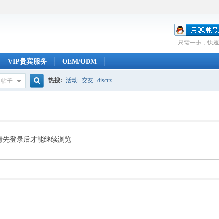
只需一步，快速
VIP贵宾服务
OEM/ODM
热搜:
活动
交友
discuz
帖子
搜
索
请先登录后才能继续浏览