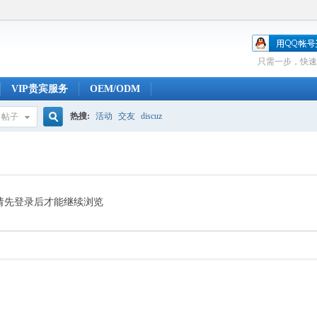
只需一步，快速
VIP贵宾服务
OEM/ODM
热搜:
活动
交友
discuz
帖子
搜
索
请先登录后才能继续浏览